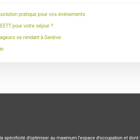
e solution pratique pour vos événements
EETT pour votre séjour ?
yageurs se rendant à Genève
in
la spécificité d’optimiser au maximum l’espace d’occupation et dont 