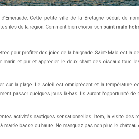
e d’Émeraude. Cette petite ville de la Bretagne séduit de n
tes îles de la région. Comment bien choisir son
saint malo he
ètres pour profiter des joies de la baignade. Saint-Malo est la d
 marin et pur et apprécier le doux chant des oiseaux tous les ma
rder sur la plage. Le soleil est omniprésent et la température e
nt passer quelques jours là-bas. Ils auront l’opportunité de g
érentes activités nautiques sensationnelles. Item, la visite des
ez à marée basse ou haute. Ne manquez pas non plus le château 